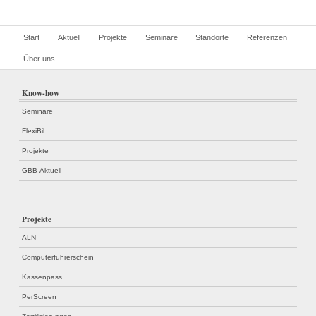
Start
Aktuell
Projekte
Seminare
Standorte
Referenzen
Über uns
Know-how
Seminare
FlexiBil
Projekte
GBB-Aktuell
Projekte
ALN
Computerführerschein
Kassenpass
PerScreen