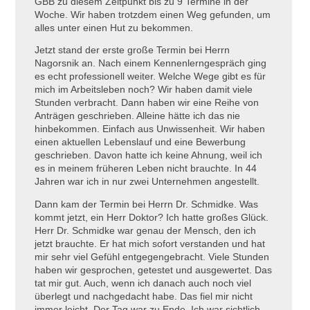
GBB zu diesem Zeitpunkt bis zu 9 Termine in der
Woche. Wir haben trotzdem einen Weg gefunden, um
alles unter einen Hut zu bekommen.
Jetzt stand der erste große Termin bei Herrn
Nagorsnik an. Nach einem Kennenlerngespräch ging
es echt professionell weiter. Welche Wege gibt es für
mich im Arbeitsleben noch? Wir haben damit viele
Stunden verbracht. Dann haben wir eine Reihe von
Anträgen geschrieben. Alleine hätte ich das nie
hinbekommen. Einfach aus Unwissenheit. Wir haben
einen aktuellen Lebenslauf und eine Bewerbung
geschrieben. Davon hatte ich keine Ahnung, weil ich
es in meinem früheren Leben nicht brauchte. In 44
Jahren war ich in nur zwei Unternehmen angestellt.
Dann kam der Termin bei Herrn Dr. Schmidke. Was
kommt jetzt, ein Herr Doktor? Ich hatte großes Glück.
Herr Dr. Schmidke war genau der Mensch, den ich
jetzt brauchte. Er hat mich sofort verstanden und hat
mir sehr viel Gefühl entgegengebracht. Viele Stunden
haben wir gesprochen, getestet und ausgewertet. Das
tat mir gut. Auch, wenn ich danach auch noch viel
überlegt und nachgedacht habe. Das fiel mir nicht
immer leicht. Der Tag war zu Ende. Ich war sichtlich