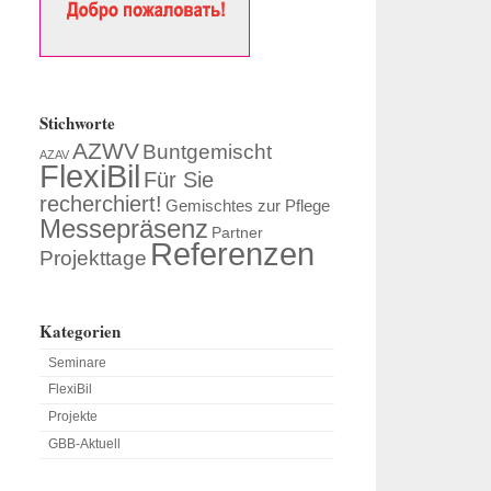
Stichworte
AZWV
Buntgemischt
AZAV
FlexiBil
Für Sie
recherchiert!
Gemischtes zur Pflege
Messepräsenz
Partner
Referenzen
Projekttage
Kategorien
Seminare
FlexiBil
Projekte
GBB-Aktuell