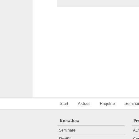
Start
Aktuell
Projekte
Semina
Know-how
Pr
Seminare
AL
FlexiBil
Com