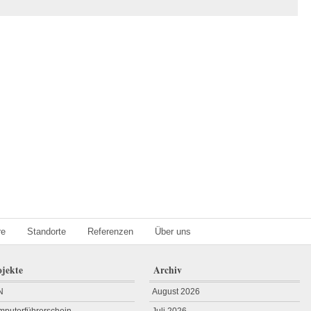
re
Standorte
Referenzen
Über uns
ojekte
Archiv
N
August 2026
puterführerschein
Juli 2026