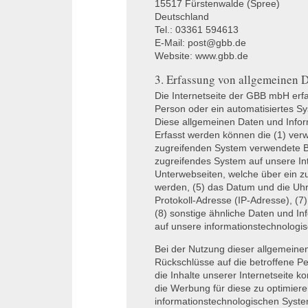
15517 Fürstenwalde (Spree)
Deutschland
Tel.: 03361 594613
E-Mail: post@gbb.de
Website: www.gbb.de
3. Erfassung von allgemeinen 
Die Internetseite der
GBB
mbH erfa
Person oder ein automatisiertes S
Diese allgemeinen Daten und Infor
Erfasst werden können die (1) ver
zugreifenden System verwendete Bet
zugreifendes System auf unsere Int
Unterwebseiten, welche über ein z
werden, (5) das Datum und die Uhrzei
Protokoll-Adresse (IP-Adresse), (7
(8) sonstige ähnliche Daten und In
auf unsere informationstechnologi
Bei der Nutzung dieser allgemeine
Rückschlüsse auf die betroffene Pe
die Inhalte unserer Internetseite ko
die Werbung für diese zu optimiere
informationstechnologischen Syste