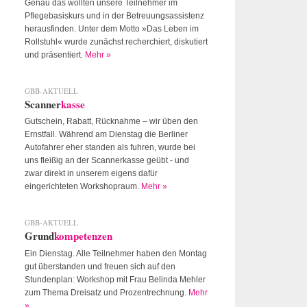
Genau das wollten unsere Teilnehmer im
Pflegebasiskurs und in der Betreuungsassistenz
herausfinden. Unter dem Motto »Das Leben im
Rollstuhl« wurde zunächst recherchiert, diskutiert
und präsentiert.
Mehr »
GBB-AKTUELL
Scanner
kasse
Gutschein, Rabatt, Rücknahme – wir üben den
Ernstfall. Während am Dienstag die Berliner
Autofahrer eher standen als fuhren, wurde bei
uns fleißig an der Scannerkasse geübt - und
zwar direkt in unserem eigens dafür
eingerichteten Workshopraum.
Mehr »
GBB-AKTUELL
Grund
kompetenzen
Ein Dienstag. Alle Teilnehmer haben den Montag
gut überstanden und freuen sich auf den
Stundenplan: Workshop mit Frau Belinda Mehler
zum Thema Dreisatz und Prozentrechnung.
Mehr
»