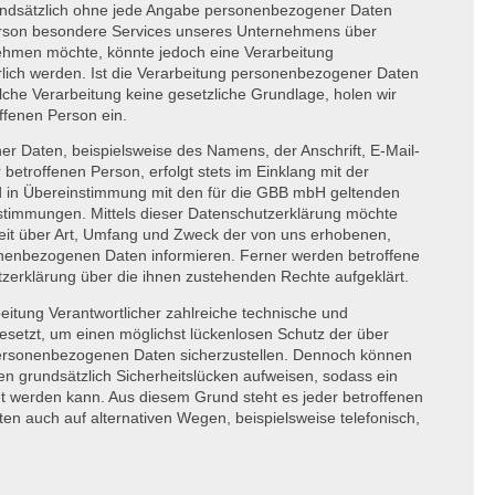
undsätzlich ohne jede Angabe personenbezogener Daten
Person besondere Services unseres Unternehmens über
nehmen möchte, könnte jedoch eine Verarbeitung
lich werden. Ist die Verarbeitung personenbezogener Daten
olche Verarbeitung keine gesetzliche Grundlage, holen wir
offenen Person ein.
r Daten, beispielsweise des Namens, der Anschrift, E-Mail-
etroffenen Person, erfolgt stets im Einklang mit der
in Übereinstimmung mit den für die
GBB
mbH geltenden
stimmungen. Mittels dieser Datenschutzerklärung möchte
eit über Art, Umfang und Zweck der von uns erhobenen,
onenbezogenen Daten informieren. Ferner werden betroffene
tzerklärung über die ihnen zustehenden Rechte aufgeklärt.
beitung Verantwortlicher zahlreiche technische und
etzt, um einen möglichst lückenlosen Schutz der über
 personenbezogenen Daten sicherzustellen. Dennoch können
n grundsätzlich Sicherheitslücken aufweisen, sodass ein
et werden kann. Aus diesem Grund steht es jeder betroffenen
n auch auf alternativen Wegen, beispielsweise telefonisch,