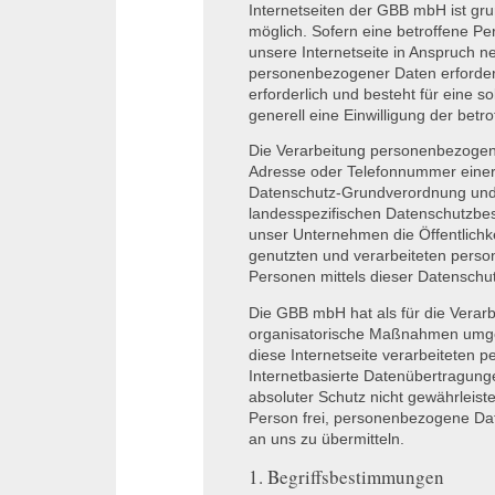
Internetseiten der
GBB
mbH ist gr
möglich. Sofern eine betroffene 
unsere Internetseite in Anspruch 
personenbezogener Daten erforder
erforderlich und besteht für eine s
generell eine Einwilligung der betr
Die Verarbeitung personenbezogene
Adresse oder Telefonnummer einer b
Datenschutz-Grundverordnung und 
landesspezifischen Datenschutzbe
unser Unternehmen die Öffentlichk
genutzten und verarbeiteten pers
Personen mittels dieser Datenschu
Die
GBB
mbH hat als für die Verar
organisatorische Maßnahmen umges
diese Internetseite verarbeiteten
Internetbasierte Datenübertragunge
absoluter Schutz nicht gewährleist
Person frei, personenbezogene Date
an uns zu übermitteln.
1. Begriffsbestimmungen