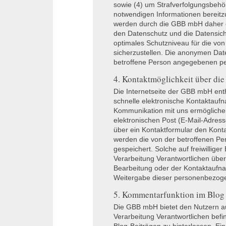
sowie (4) um Strafverfolgungsbehör
notwendigen Informationen bereit
werden durch die
GBB
mbH daher e
den Datenschutz und die Datensich
optimales Schutzniveau für die vo
sicherzustellen. Die anonymen Date
betroffene Person angegebenen p
4. Kontaktmöglichkeit über die 
Die Internetseite der
GBB
mbH enth
schnelle elektronische Kontaktau
Kommunikation mit uns ermögliche
elektronischen Post (E-Mail-Adress
über ein Kontaktformular den Konta
werden die von der betroffenen P
gespeichert. Solche auf freiwillige
Verarbeitung Verantwortlichen üb
Bearbeitung oder der Kontaktaufna
Weitergabe dieser personenbezoge
5. Kommentarfunktion im Blog a
Die
GBB
mbH bietet den Nutzern auf
Verarbeitung Verantwortlichen befi