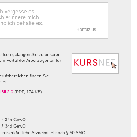
ch vergesse es.
ch erinnere mich.
nd ich behalte es.
Konfuzius
de Icon gelangen Sie zu unseren
em Portal der Arbeitsagentur für
erufsbereichen finden Sie
atei:
Bil 2.0
(PDF, 174 KB)
h § 34a GewO
h § 34d GewO
freiverkäufliche Arzneimittel nach § 50
AMG