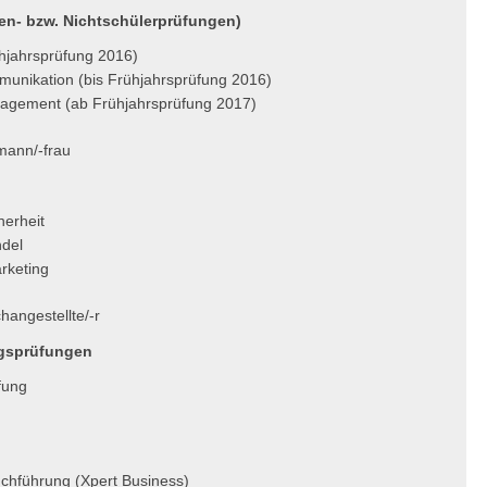
en- bzw. Nichtschülerprüfungen)
hjahrsprüfung 2016)
munikation (bis Frühjahrsprüfung 2016)
agement (ab Frühjahrsprüfung 2017)
mann/-frau
herheit
ndel
rketing
hangestellte/-r
ngsprüfungen
fung
chführung (Xpert Business)