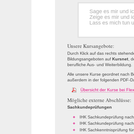
Sage es mir und i
Zeige es mir und i
Lass es mich tun u
Unsere Kursangebote:
Durch Klick auf das rechts stehen
Bildungsangeboten auf
Kursnet
, d
berufliche Aus- und Weiterbildung.
Alle unsere Kurse geordnet nach B
außerdem in der folgenden
PDF
-D
Übersicht der Kurse bei Flexi
Mögliche externe Abschlüsse:
Sachkundeprüfungen
IHK
Sachkundeprüfung nac
IHK
Sachkundeprüfung nac
IHK
Sachkenntnisprüfung für 