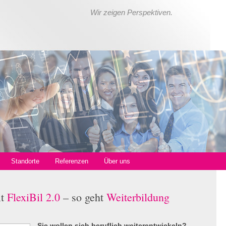
Wir zeigen Perspektiven.
Standorte
Referenzen
Über uns
it
FlexiBil 2.0
– so geht
Weiterbildung
Sie wollen sich beruflich weiterentwickeln?