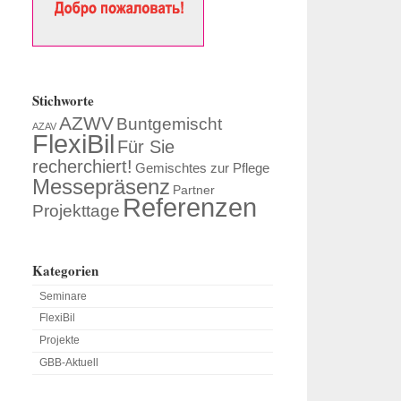
Stichworte
AZWV
Buntgemischt
AZAV
FlexiBil
Für Sie
recherchiert!
Gemischtes zur Pflege
Messepräsenz
Partner
Referenzen
Projekttage
Kategorien
Seminare
FlexiBil
Projekte
GBB-Aktuell