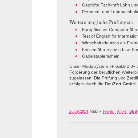
Geprüfte Fachkraft Lohn und
Personal- und Lohnbuchhalte
Weitere mögliche Prüfungen:
Europäischer Computerführ
Test of English for Internat
Wirtschaftsdeutsch als Fre
Kassenführerschein bzw. K
Gabelstaplerschein
Unser Modulsystem »FlexiBil 2.0« 
Förderung der beruflichen Weiterb
zugelassen. Die Prüfung und Zertif
erfolgte durch die
DeuZert GmbH
.
26.09.2014
, Rubrik:
FlexiBil
,
Artikel
,
GBB-