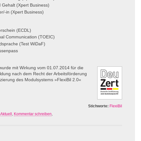
 Gehalt (Xpert Business)
r/-in (Xpert Business)
erschein (ECDL)
ional Communication (TOEIC)
mdsprache (Test WiDaF)
assenpass
wurde mit Wirkung vom 01.07.2014 für die
ildung nach dem Recht der Arbeitsförderung
izierung des Modulsystems »FlexiBil 2.0«
Stichworte:
FlexiBil
Aktuell
,
Kommentar schreiben
,