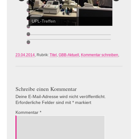
UPL-Treffen
Teilnehmer des UPL-Treffens
23.04.2014
, Rubrik:
Titel
,
GBB-Aktuell
,
Kommentar schreiben
,
Schreibe einen Kommentar
Deine E-Mail-Adresse wird nicht veröffentlicht.
Erforderliche Felder sind mit
*
markiert
Kommentar
*