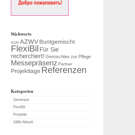
Stichworte
AZWV
Buntgemischt
AZAV
FlexiBil
Für Sie
recherchiert!
Gemischtes zur Pflege
Messepräsenz
Partner
Referenzen
Projekttage
Kategorien
Seminare
FlexiBil
Projekte
GBB-Aktuell