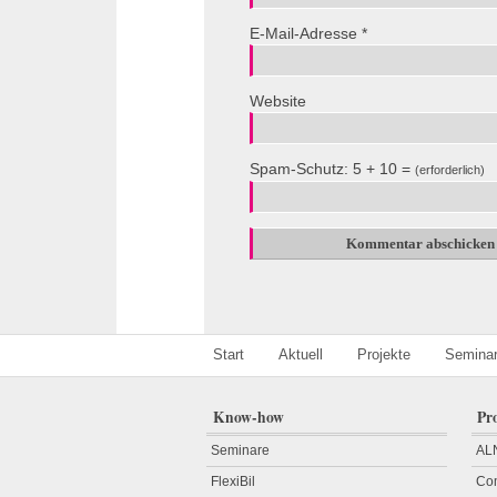
E-Mail-Adresse
*
Website
Spam-Schutz: 5 + 10 =
(erforderlich)
Start
Aktuell
Projekte
Semina
Know-how
Pr
Seminare
AL
FlexiBil
Com