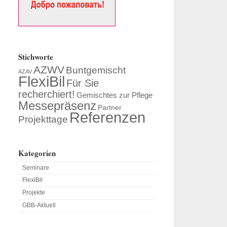
Stichworte
AZWV
Buntgemischt
AZAV
FlexiBil
Für Sie
recherchiert!
Gemischtes zur Pflege
Messepräsenz
Partner
Referenzen
Projekttage
Kategorien
Seminare
FlexiBil
Projekte
GBB-Aktuell