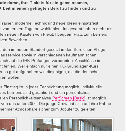
ade daran, ihre Tickets für ein gemeinsames,
 Arbeit in einem gefragten Beruf zu finden und zu
 Trainer, moderne Technik und neue Ideen einsatzfest
ch vom ersten Tage an wohlfühlen. Insgesamt haben mehr als
 den neuen Kajüten von FlexiBil bequem Platz zum Lernen,
tiven Bewerben.
rden im neuen Standort gesetzt in den Bereichen Pflege,
 Hausservice sowie in verschiedenen kaufmännischen
 auch auf die
IHK
-Prüfungen vorbereiten. Abschlüsse im
icht fehlen. Wer einfach nur einen PC-Grundlagen-Kurs
enso gut aufgehoben wie diejenigen, die die deutsche
eren wollen.
 Einstieg ist in jeder Fachrichtung möglich, individuelle
des Lernens sind garantiert und ein persönliches
ellen Persönlichkeitsanalyse
PerScreen [Basic]
ist möglich.
g von uns unterstützt. Die junge Crew hat sich auf ihre Fahne
nehmer Atmosphäre sicher zum Jobufer zu geleiten.