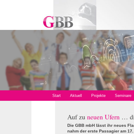
Start
Aktuell
Projekte
Seminare
Auf zu
neuen Ufern
… d
Die
GBB
mbH lässt ihr neues Fla
nahm der erste Passagier am 17.