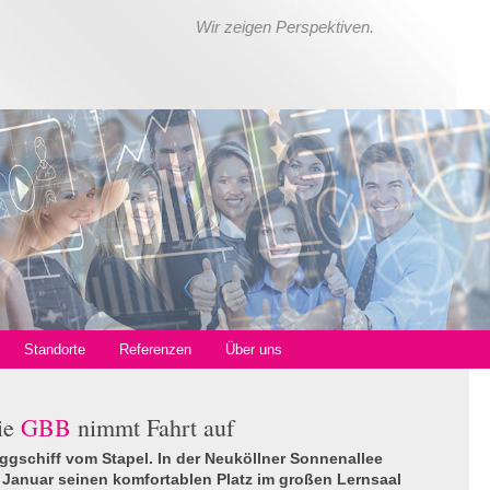
Wir zeigen Perspektiven.
Standorte
Referenzen
Über uns
ie
GBB
nimmt Fahrt auf
ggschiff vom Stapel. In der Neuköllner Sonnenallee
 Januar seinen komfortablen Platz im großen Lernsaal