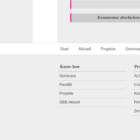
Start
Aktuell
Projekte
Semina
Know-how
Pr
Seminare
AL
FlexiBil
Com
Projekte
Ka
GBB-Aktuell
Pe
Zer